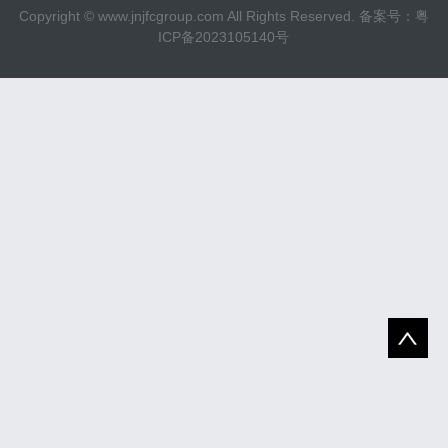
Copyright ©
www.jnjfcgroup.com
All Rights Reserved. 备案号：
粤
ICP备2023105140号